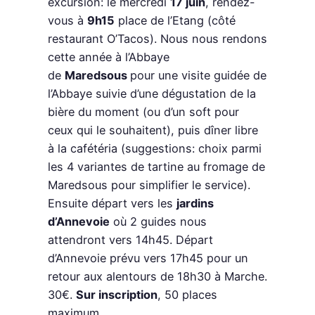
excursion: le mercredi
17 juin
, rendez-
vous à
9h15
place de l’Etang (côté
restaurant O’Tacos). Nous nous rendons
cette année à l’Abbaye
de
Maredsous
pour une visite guidée de
l’Abbaye suivie d’une dégustation de la
bière du moment (ou d’un soft pour
ceux qui le souhaitent), puis dîner libre
à la cafétéria (suggestions: choix parmi
les 4 variantes de tartine au fromage de
Maredsous pour simplifier le service).
Ensuite départ vers les
jardins
d’Annevoie
où 2 guides nous
attendront vers 14h45. Départ
d’Annevoie prévu vers 17h45 pour un
retour aux alentours de 18h30 à Marche.
30€.
Sur inscription
, 50 places
maximum.