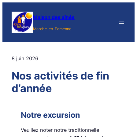
Aller
au
Maison des aînés
contenu
Marche-en-Famenne
8 juin 2026
Nos activités de fin
d’année
Notre excursion
Veuillez noter notre traditionnelle